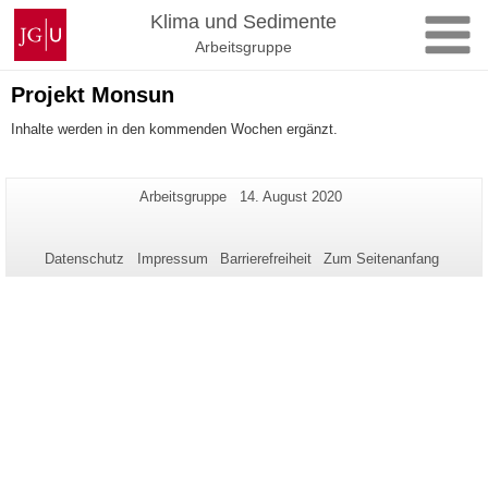
Zum
Johannes
Klima und Sedimente
Inhalt
Gutenberg-
Arbeitsgruppe
springen
Universität
Mainz
Projekt Monsun
Inhalte werden in den kommenden Wochen ergänzt.
Zusätzliche
Seiten-
Letzte
Arbeitsgruppe
14. August 2020
Name:
Aktualisierung:
Informationen
zu
Datenschutz
Impressum
Barrierefreiheit
Zum Seitenanfang
dieser
Seite