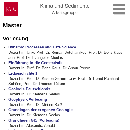
Zum
Johannes
Klima und Sedimente
Inhalt
Gutenberg-
Arbeitsgruppe
springen
Universität
Mainz
Master
Vorlesung
Dynamic Processes and Data Science
Dozent:in: Univ.-Prof. Dr. Roman Botcharnikov; Prof. Dr. Boris Kaus;
Jun.-Prof. Dr. Evangelos Moulas
Einführung in die Geostatistik
Dozent:in: Prof. Dr. Boris Kaus; Dr. Anton Popov
Erdgeschichte 1
Dozent:in: Prof. Dr. Kirsten Grimm; Univ.-Prof. Dr. Bernd Reinhard
Schöne; Prof. Dr. Thomas Tütken
Geologie Deutschlands
Dozent:in: Dr. Klemens Seelos
Geophysik Vorlesung
Dozent:in: Prof. Dr. Miriam Reiß
Grundlagen der exogenen Geologie
Dozent:in: Dr. Klemens Seelos
Grundlagen GIS (Vorlesung)
Dozent:in: Alexandra Arnold